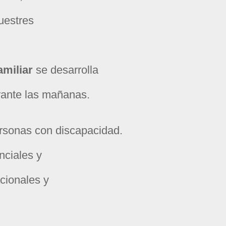
uestres
amiliar
se desarrolla
rante las mañanas.
rsonas con discapacidad.
enciales y
cionales y