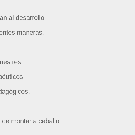
an al desarrollo
erentes maneras.
uestres
péuticos,
dagógicos,
d de montar a caballo.