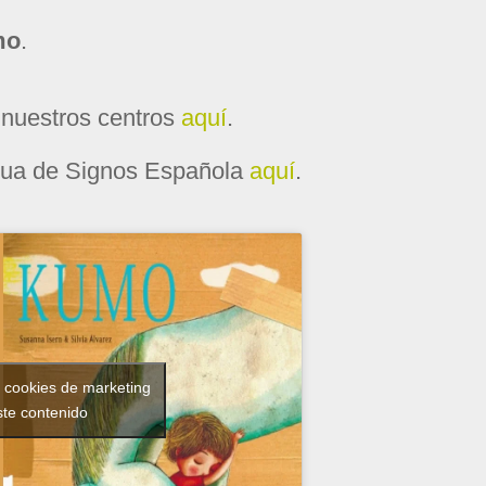
mo
.
nuestros centros
aquí
.
gua de Signos Española
aquí
.
r cookies de marketing
ste contenido