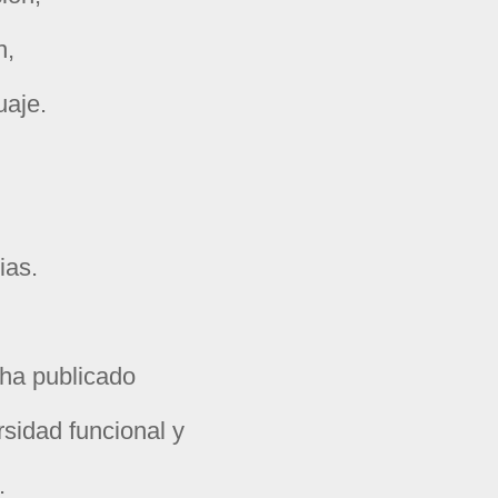
n,
guaje.
ias.
ha publicado
rsidad funcional y
s.