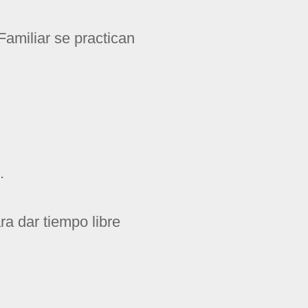
Familiar
se practican
n.
a dar tiempo libre