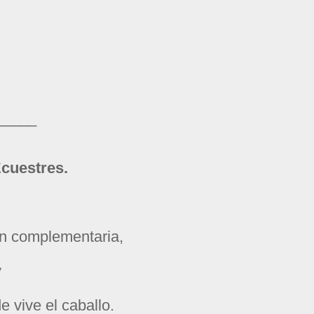
_____
cuestres.
ión complementaria,
y
 vive el caballo.