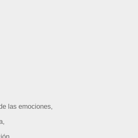
 de las emociones,
a,
ión,