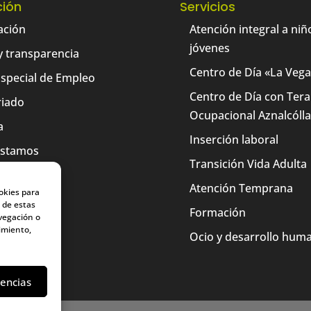
ción
Servicios
ación
Atención integral a niñ
jóvenes
y transparencia
Centro de Día «La Veg
Especial de Empleo
Centro de Día con Tera
riado
Ocupacional Aznalcólla
a
Inserción laboral
estamos
Transición Vida Adulta
o
Atención Temprana
okies para
 de estas
Formación
vegación o
timiento,
Ocio y desarrollo hum
rencias