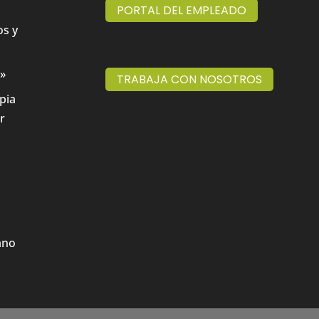
PORTAL DEL EMPLEADO
os y
a»
TRABAJA CON NOSOTROS
pia
r
ano