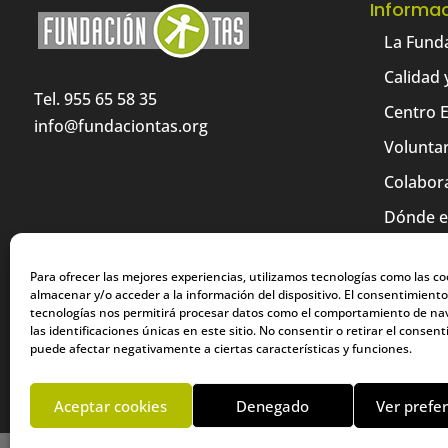
Informa
La Fund
Calidad 
Tel. 955 65 58 35
Centro 
info@fundaciontas.org
Volunta
Colabor
Dónde 
Contact
Para ofrecer las mejores experiencias, utilizamos tecnologías como las co
Tienda
almacenar y/o acceder a la información del dispositivo. El consentimiento
tecnologías nos permitirá procesar datos como el comportamiento de na
las identificaciones únicas en este sitio. No consentir o retirar el consen
puede afectar negativamente a ciertas características y funciones.
Aceptar cookies
Denegado
Ver prefe