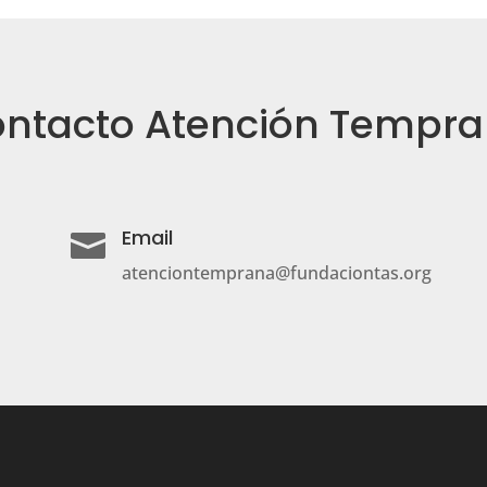
ntacto Atención Tempr
Email

atenciontemprana@fundaciontas.org