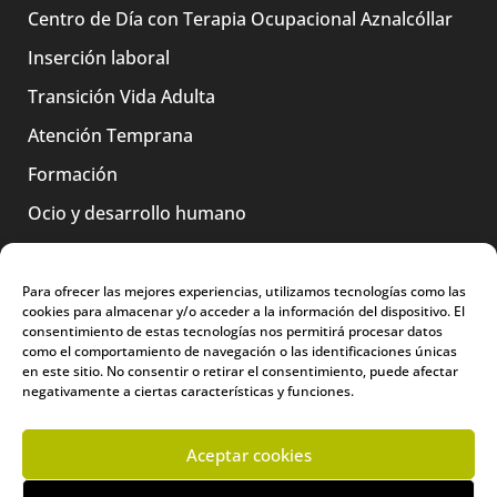
Centro de Día con Terapia Ocupacional Aznalcóllar
Inserción laboral
Transición Vida Adulta
Atención Temprana
Formación
Ocio y desarrollo humano
Para ofrecer las mejores experiencias, utilizamos tecnologías como las
PORTAL DEL EMPLEADO
cookies para almacenar y/o acceder a la información del dispositivo. El
consentimiento de estas tecnologías nos permitirá procesar datos
como el comportamiento de navegación o las identificaciones únicas
en este sitio. No consentir o retirar el consentimiento, puede afectar
TRABAJA CON NOSOTROS
negativamente a ciertas características y funciones.
Aceptar cookies